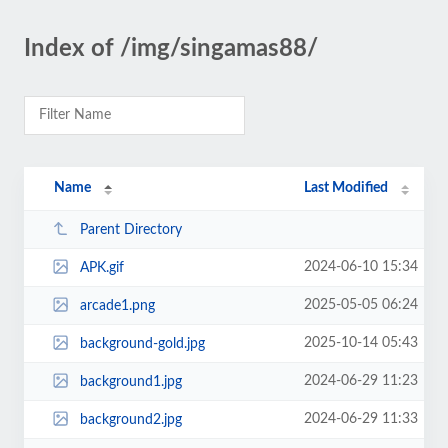
Index of /img/singamas88/
Name
Last Modified
Parent Directory
2024-06-10 15:34
APK.gif
2025-05-05 06:24
arcade1.png
2025-10-14 05:43
background-gold.jpg
2024-06-29 11:23
background1.jpg
2024-06-29 11:33
background2.jpg