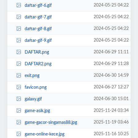
2024-05-25 04:22
daftar-gif-6.gif
2024-05-25 04:22
daftar-gif-7.gif
2024-05-25 04:22
daftar-gif-8.gif
2024-05-25 04:22
daftar-gif-9.gif
2024-06-29 11:11
DAFTAR.png
2024-06-29 11:28
DAFTAR2.png
2024-06-30 14:59
exit.png
2024-06-27 12:27
favicon.png
2024-06-30 15:01
galaxy.gif
2025-11-24 03:34
game-asik.jpg
2025-11-19 03:46
game-gacor-singamas88.jpg
2025-11-16 10:25
game-online-kece.jpg